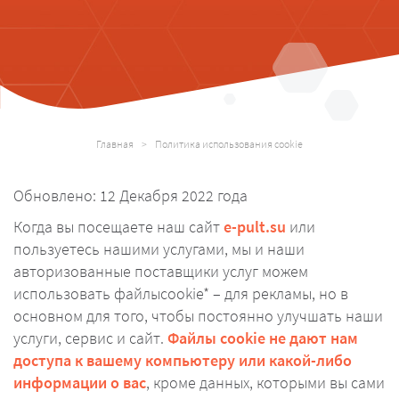
Главная
>
Политика использования cookie
Обновлено: 12 Декабря 2022 года
Когда вы посещаете наш сайт
e-pult.su
или
пользуетесь нашими услугами, мы и наши
авторизованные поставщики услуг можем
использовать файлыcookie* – для рекламы, но в
основном для того, чтобы постоянно улучшать наши
услуги, сервис и сайт.
Файлы cookie не дают нам
доступа к вашему компьютеру или какой-либо
информации о вас
, кроме данных, которыми вы сами